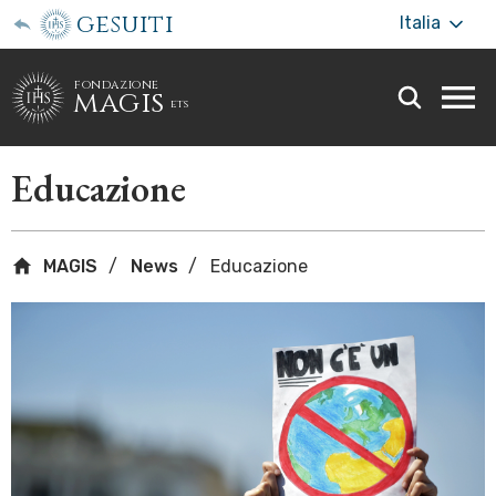
gesuiti
Italia
fondazione
magis
ets
Togg
webs
men
Educazione
MAGIS
News
Educazione