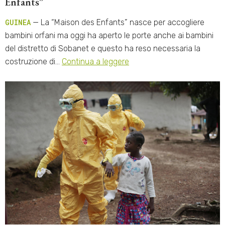
Enfants”
GUINEA
— La “Maison des Enfants” nasce per accogliere
bambini orfani ma oggi ha aperto le porte anche ai bambini
del distretto di Sobanet e questo ha reso necessaria la
costruzione di…
Continua a leggere