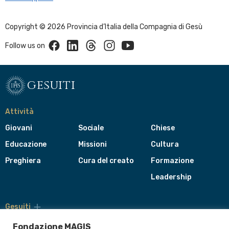
Copyright © 2026 Provincia d’Italia della Compagnia di Gesù
Facebook
Linkedin
Threads
Instagram
Youtube
Follow us on
gesuiti
Attività
Giovani
Sociale
Chiese
Educazione
Missioni
Cultura
Preghiera
Cura del creato
Formazione
Leadership
Gesuiti
Menù
di
Fondazione MAGIS