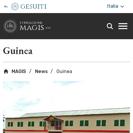
gesuiti
Italia
fondazione
magis
ets
Togg
webs
men
Guinea
MAGIS
News
Guinea