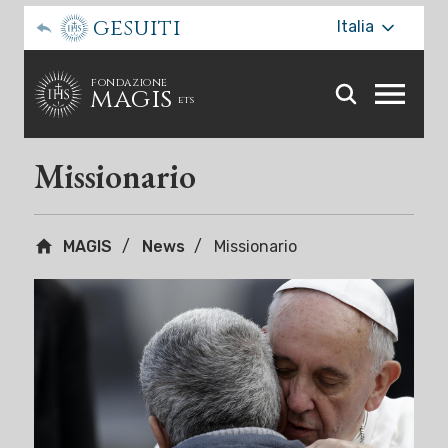
gesuiti
Italia
fondazione
magis
ets
Toggle
website
menu
Missionario
MAGIS
News
Missionario