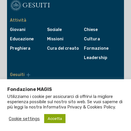
gesuiti
Attività
Giovani
Sociale
Chiese
Educazione
Missioni
Cultura
Preghiera
Cura del creato
Formazione
Leadership
Gesuiti
Menù
di
Fondazione MAGIS
navigazione
del
Compagnia di Gesù
Utilizziamo i cookie per assicurarci di offrirvi la migliore
footer
esperienza possibile sul nostro sito web. Se vuoi saperne di
CEP - Conferenza delle Province Europee
più leggi la nostra Informativa
Privacy & Cookies Policy
.
Provincia Euro-Mediterranea
Albania
Italia
Malta
Romania
Cookie settings
Accetta