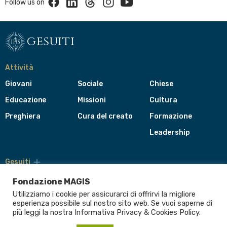
Follow us on
gesuiti
Attività
Giovani
Sociale
Chiese
Educazione
Missioni
Cultura
Preghiera
Cura del creato
Formazione
Leadership
Gesuiti
Menù
di
Fondazione MAGIS
navigazione
Utilizziamo i cookie per assicurarci di offrirvi la migliore
del
Compagnia di Gesù
esperienza possibile sul nostro sito web. Se vuoi saperne di
footer
più leggi la nostra Informativa
Privacy & Cookies Policy
.
CEP - Conferenza delle Province Europee
Provincia Euro-Mediterranea