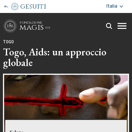
gesuiti
Italia
fondazione
magis
ets
Togg
webs
TOGO
men
Togo, Aids: un approccio
globale