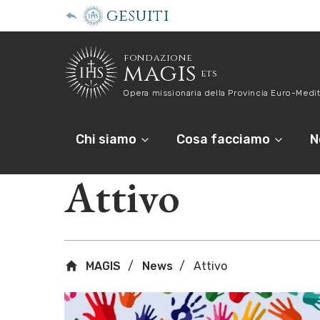
gesuiti
fondazione
magis
ets
Opera missionaria della Provincia Euro-Medit
Chi siamo
Cosa facciamo
N
Attivo
MAGIS
News
Attivo