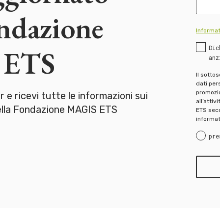
ondazione
Informat
Dic
 ETS
anz
Il sotto
dati pers
promozion
er e ricevi tutte le informazioni sui
all’attiv
della Fondazione MAGIS ETS
ETS seco
informat
pre