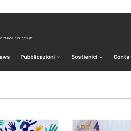
erranea dei gesuiti
ews
Pubblicazioni
Sostienici
Contat