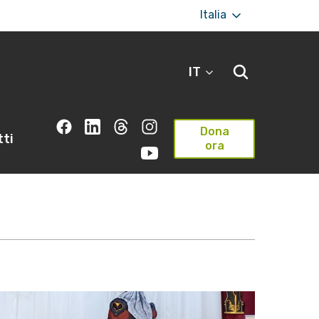
Italia
IT
Dona
ti
ora