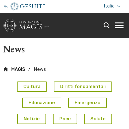
gesuiti
Italia
fondazione
magis
ets
Togg
webs
men
News
MAGIS
News
Cultura
Diritti fondamentali
Educazione
Emergenza
Notizie
Pace
Salute