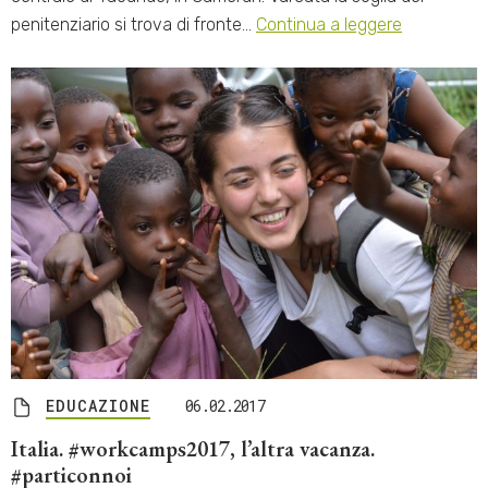
penitenziario si trova di fronte…
Continua a leggere
EDUCAZIONE
06.02.2017
Italia. #workcamps2017, l’altra vacanza.
#particonnoi