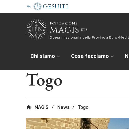
gesuiti
fondazione
magis
ets
Opera missionaria della Provincia Euro-Medit
Chi siamo
Cosa facciamo
N
Togo
MAGIS
News
Togo