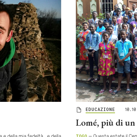
EDUCAZIONE
10.10
Lomé, più di un 
 e della mia fedeltà… e della
TOGO
— Questa estate il Cen