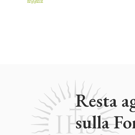
leggere
Resta a
sulla F