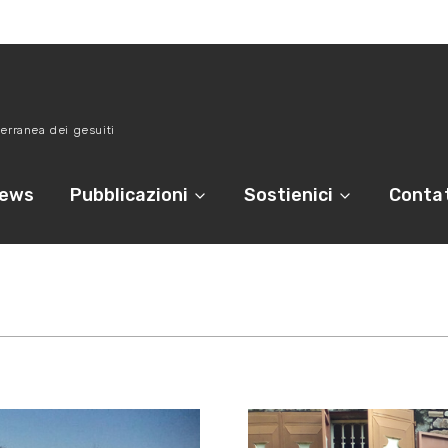
erranea dei gesuiti
ews
Pubblicazioni
Sostienici
Contat