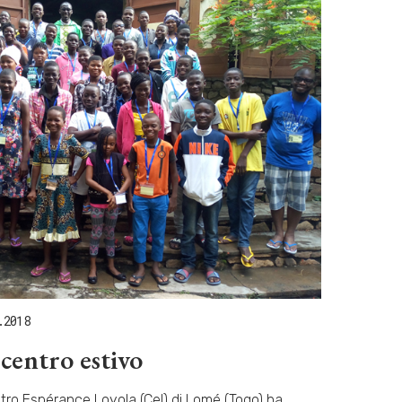
.2018
centro estivo
tro Espérance Loyola (Cel) di Lomé (Togo) ha