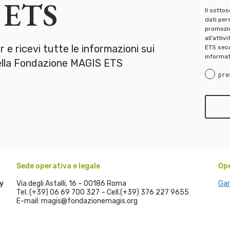
 ETS
Il sotto
dati pers
promozion
all’attiv
er e ricevi tutte le informazioni sui
ETS seco
informat
della Fondazione MAGIS ETS
pre
Sede operativa e legale
Op
y
Via degli Astalli, 16 – 00186 Roma
Gar
Tel. (+39) 06 69 700 327 – Cell.(+39) 376 227 9655
E-mail: magis@fondazionemagis.org