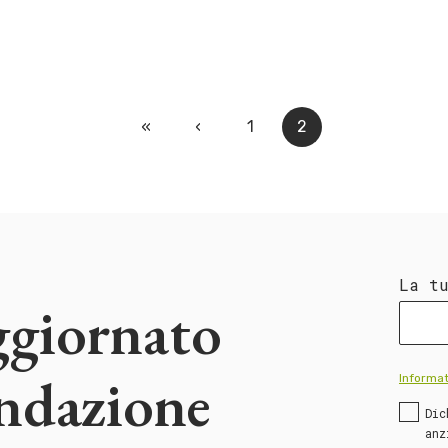
«
‹
1
2
La t
ggiornato
ondazione
Informat
Dic
anz